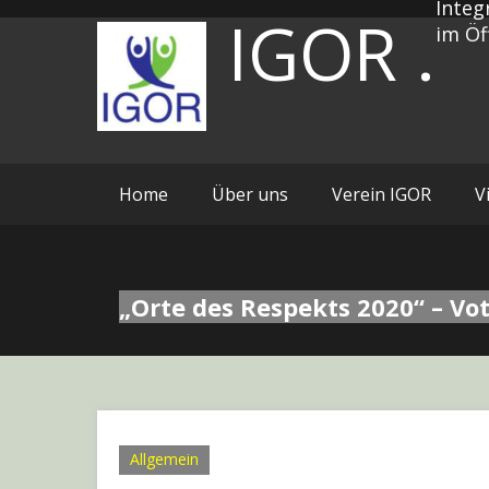
Integ
Zum
IGOR .
im Öf
Inhalt
springen
Home
Über uns
Verein IGOR
V
„Orte des Respekts 2020“ – Vot
Allgemein