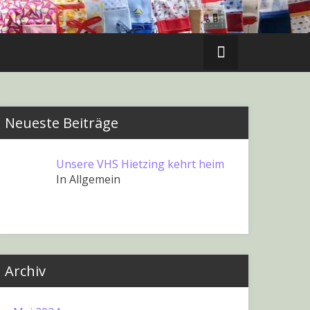
Neueste Beiträge
Unsere VHS Hietzing kehrt heim
In Allgemein
Archiv