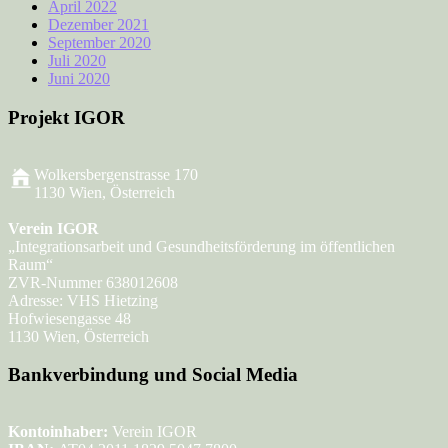
April 2022
Dezember 2021
September 2020
Juli 2020
Juni 2020
Projekt IGOR
Wolkersbergenstrasse 170
1130 Wien, Österreich
Verein IGOR
„Integrationsarbeit und Gesundheitsförderung im öffentlichen
Raum“
ZVR-Nummer 638012608
Adresse: VHS Hietzing
Hofwiesengasse 48
1130 Wien, Österreich
Bankverbindung und Social Media
Kontoinhaber:
Verein IGOR