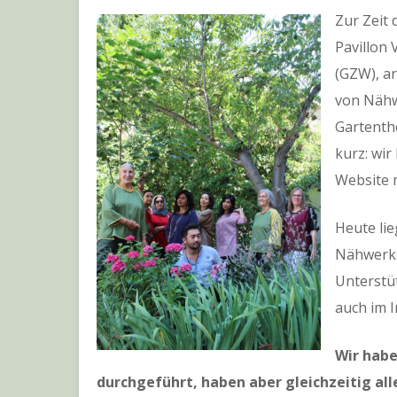
Zur Zeit
Pavillon
(GZW), a
von Nähw
Gartenthe
kurz: wir
Website m
Heute lie
Nähwerkst
Unterstüt
auch im I
Wir habe
durchgeführt, haben aber gleichzeitig a