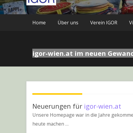
Home
Über uns
Verein IGOR
V
igor-wien.at im neuen Gewan
Neuerungen für
igor-wien.at
Unsere Homepage war in die Jahre gekommen 
heute machen …